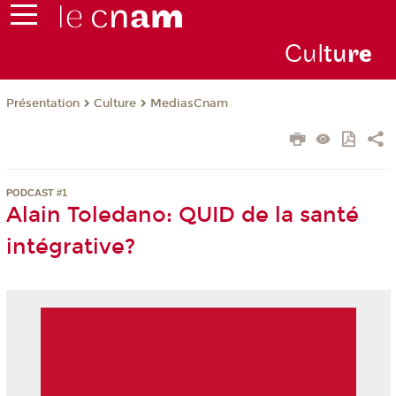
Cul
tu
r
e
Présentation
Culture
MediasCnam
PODCAST #1
Alain Toledano: QUID de la santé
intégrative?