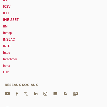
ICH
ICSV
IFFI
IHIE-SSET
IIM
Inetop
INSEAC
INTD
Intec
Intechmer
Istna
ITIP
RÉSEAUX SOCIAUX