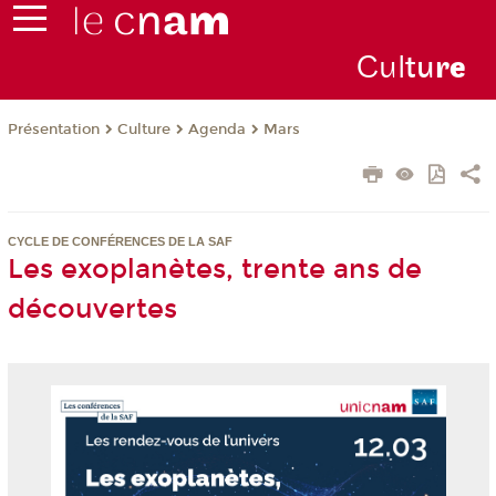
Cul
tu
r
e
Présentation
Culture
Agenda
Mars
CYCLE DE CONFÉRENCES DE LA SAF
Les exoplanètes, trente ans de
découvertes