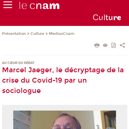
Cul
tu
r
e
Présentation
Culture
MediasCnam
AU CŒUR DU DÉBAT
Marcel Jaeger, le décryptage de la
crise du Covid-19 par un
sociologue