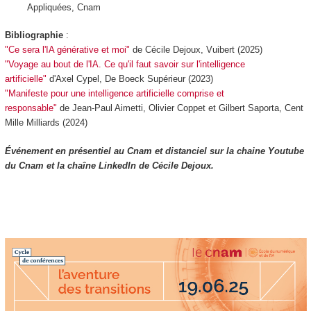
Appliquées, Cnam
Bibliographie
:
"Ce sera l'IA générative et moi"
de Cécile Dejoux, Vuibert (2025)
"Voyage au bout de l'IA. Ce qu'il faut savoir sur l'intelligence
artificielle"
d'Axel Cypel, De Boeck Supérieur (2023)
"Manifeste pour une intelligence artificielle comprise et
responsable"
de Jean-Paul Aimetti, Olivier Coppet et Gilbert Saporta, Cent
Mille Milliards (2024)
Événement en présentiel au Cnam et distanciel sur la chaine Youtube
du Cnam et la chaîne LinkedIn de Cécile Dejoux.