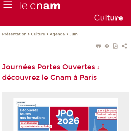
Cul
tu
r
e
Présentation
Culture
Agenda
Juin
Journées Portes Ouvertes :
découvrez le Cnam à Paris