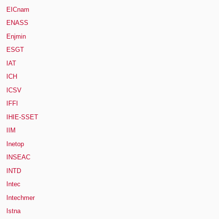
EICnam
ENASS
Enjmin
ESGT
IAT
ICH
ICSV
IFFI
IHIE-SSET
IIM
Inetop
INSEAC
INTD
Intec
Intechmer
Istna