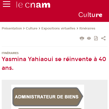
Cul
tu
r
e
Présentation
Culture
Expositions virtuelles
Itinéraires
ITINÉRAIRES
Yasmina Yahiaoui se réinvente à 40
ans.