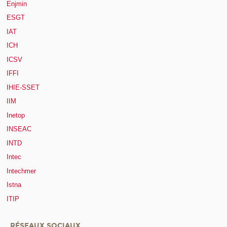
Enjmin
ESGT
IAT
ICH
ICSV
IFFI
IHIE-SSET
IIM
Inetop
INSEAC
INTD
Intec
Intechmer
Istna
ITIP
RÉSEAUX SOCIAUX