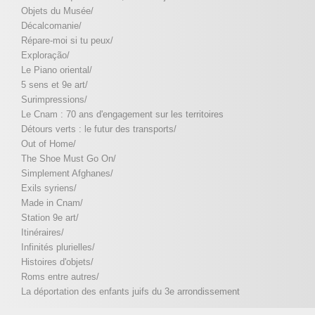
Objets du Musée/
Décalcomanie/
Répare-moi si tu peux/
Exploração/
Le Piano oriental/
5 sens et 9e art/
Surimpressions/
Le Cnam : 70 ans d'engagement sur les territoires
Détours verts : le futur des transports/
Out of Home/
The Shoe Must Go On/
Simplement Afghanes/
Exils syriens/
Made in Cnam/
Station 9e art/
Itinéraires/
Infinités plurielles/
Histoires d'objets/
Roms entre autres/
La déportation des enfants juifs du 3e arrondissement