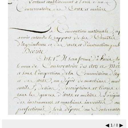
1
/ 8