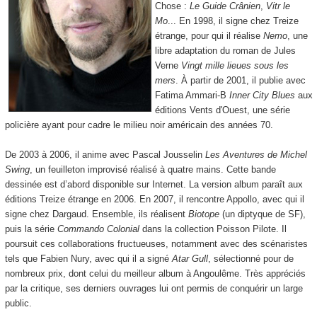
Chose :
Le Guide Crânien
,
Vitr le
Mo
... En 1998, il signe chez Treize
étrange, pour qui il réalise
Nemo
, une
libre adaptation du roman de Jules
Verne
Vingt mille lieues sous les
mers
. À partir de 2001, il publie avec
Fatima Ammari-B
Inner City Blues
aux
éditions Vents d'Ouest, une série
policière ayant pour cadre le milieu noir américain des années 70.
De 2003 à 2006, il anime avec Pascal Jousselin
Les Aventures de Michel
Swing
, un feuilleton improvisé réalisé à quatre mains. Cette bande
dessinée est d’abord disponible sur Internet. La version album paraît aux
éditions Treize étrange en 2006. En 2007, il rencontre Appollo, avec qui il
signe chez Dargaud. Ensemble, ils réalisent
Biotope
(un diptyque de SF),
puis la série
Commando Colonial
dans la collection Poisson Pilote. Il
poursuit ces collaborations fructueuses, notamment avec des scénaristes
tels que Fabien Nury, avec qui il a signé
Atar Gull
, sélectionné pour de
nombreux prix, dont celui du meilleur album à Angoulême. Très appréciés
par la critique, ses derniers ouvrages lui ont permis de conquérir un large
public.