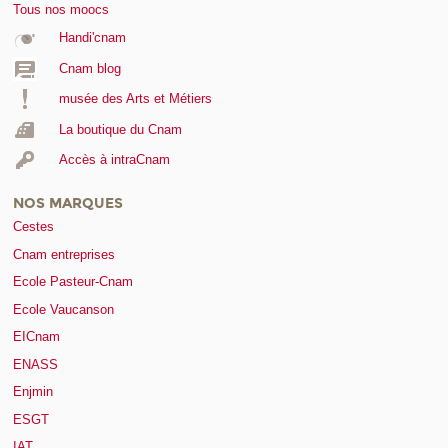
Tous nos moocs
Handi'cnam
Cnam blog
musée des Arts et Métiers
La boutique du Cnam
Accès à intraCnam
NOS MARQUES
Cestes
Cnam entreprises
Ecole Pasteur-Cnam
Ecole Vaucanson
EICnam
ENASS
Enjmin
ESGT
IAT