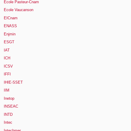
Ecole Pasteur-Cnam
Ecole Vaucanson
EICnam
ENASS
Enjmin
ESGT
IAT
ICH
ICSV
IFFI
IHIE-SSET
IIM
Inetop
INSEAC
INTD
Intec
Intechmer