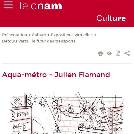
Cul
tu
r
e
Présentation
Culture
Expositions virtuelles
Détours verts : le futur des transports
Aqua-métro - Julien Flamand