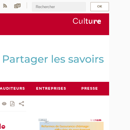
Cul
tu
r
e
AUDITEURS
ENTREPRISES
PRESSE
de