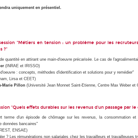
iendra uniquement en présentiel.
ession "Métiers en tension : un problème pour les recruteur
s ?"
de quantité en attirant une main-d'oeuvre précarisée. Le cas de l'agroalimentai
er
(INRAE et IRISSO)
d'oeuvre : concepts, méthodes d'identification et solutions pour y remédier"
am, Lirsa et CEET)
-Marie Pillon
(Université Jean Monnet Saint-Etienne, Centre Max Weber et
sion "Quels effets durables sur les revenus d'un passage par l
urt terme d'un épisode de chômage sur les revenus, la consommation et 
de données bancaires"
REST, ENSAE)
er ? Les rémunérations non salariales chez les travailleurs et travailleuses tr