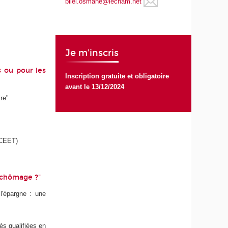
bilel.osmane@lecnam.net
Je m'inscris
s ou pour les
Inscription gratuite et obligatoire
avant le 13/12/2024
re"
 CEET)
e chômage ?"
l'épargne : une
ès qualifiées en