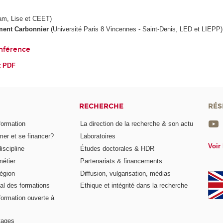
m, Lise et CEET)
ment Carbonnier
(Université Paris 8 Vincennes - Saint-Denis, LED et LIEPP)
onférence
t PDF
RECHERCHE
RÉS
formation
La direction de la recherche & son actu
er et se financer?
Laboratoires
Voir 
iscipline
Études doctorales & HDR
métier
Partenariats & financements
égion
Diffusion, vulgarisation, médias
al des formations
Ethique et intégrité dans la recherche
formation ouverte à
tages