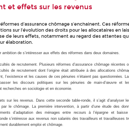
t et effets sur les revenus
 réformes d’assurance chômage s’enchainent. Ces réfor
tions sur l’évolution des droits pour les allocataires en la
lyse de leurs effets, notamment au regard des attentes qu
r élaboration.
r ambition de s’intéresser aux effets des réformes dans deux domaines.
icultés de recrutement. Plusieurs réformes d’assurance chômage récentes on
icultés de recrutement dont l’origine était attribuée à des allocations chôm
t, l’existence et les causes de ces pénuries n’étaient pas questionnées. La
asser les discours politiques sur les pénuries de main-d’œuvre et les 
nt recherches en sociologie et en économie.
ts sur les revenus. Dans cette seconde table-ronde, il s’agit d’analyser le
par le chômage. La première intervention, à partir d’une étude des don
ements d’adaptation des ménages entre recours à l’épargne et baiss
de s’intéresse aux revenus non salariés des travailleurs et travailleuses tr
ternent durablement emploi et chômage.