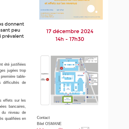
mes donnent
issant peu
17 décembre 2024
i prévalent
14h - 17h30
t été justifiées
ages jugées trop
 première table-
difficultés de
s effets sur les
nées bancaires,
e du niveau de
Contact
ès qualifiées en
Bilel OSMANE