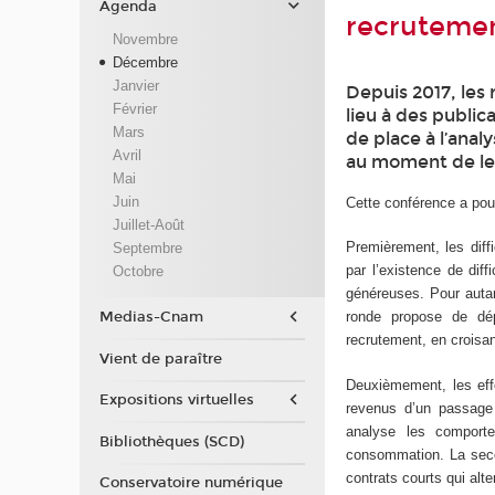
Agenda
recrutemen
Novembre
Décembre
Janvier
Depuis 2017, les
Février
lieu à des publica
Mars
de place à l’ana
Avril
au moment de leu
Mai
Juin
Cette conférence a pou
Juillet-Août
Premièrement, les diff
Septembre
par l’existence de diff
Octobre
généreuses. Pour autan
ronde propose de dép
Medias-Cnam
recrutement, en croisa
Vient de paraître
Deuxièmement, les effe
Expositions virtuelles
revenus d’un passage 
analyse les comport
Bibliothèques (SCD)
consommation. La secon
contrats courts qui al
Conservatoire numérique