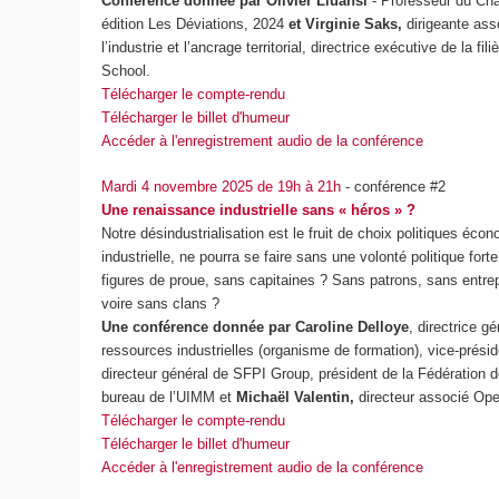
Conférence donnée par
Olivier Lluansi
- Professeur du Cn
édition Les Déviations, 2024
et Virginie Saks,
dirigeante ass
l’industrie et l’ancrage territorial, directrice exécutive de la 
School.
Télécharger le compte-rendu
Télécharger le billet d'humeur
Accéder à l'enregistrement audio de la conférence
Mardi 4 novembre 2025 de 19h à 21h
- conférence #2
Une renaissance industrielle sans « héros » ?
Notre désindustrialisation est le fruit de choix politiques é
industrielle, ne pourra se faire sans une volonté politique fort
figures de proue, sans capitaines ? Sans patrons, sans entre
voire sans clans ?
Une conférence donnée par Caroline Delloye
, directrice g
ressources industrielles (organisme de formation), vice-prés
directeur général de SFPI Group, président de la Fédérati
bureau de l’UIMM et
Michaël Valentin,
directeur associé Op
Télécharger le compte-rendu
Télécharger le billet d'humeur
Accéder à l'enregistrement audio de la conférence