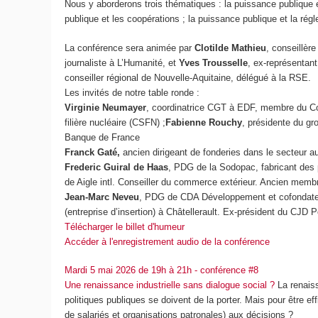
Nous y aborderons trois thématiques : la puissance publique et 
publique et les coopérations ; la puissance publique et la rég
La conférence sera animée par
Clotilde Mathieu
, conseillèr
journaliste à
L’Humanité
, et
Yves Trousselle
, ex-représentant 
conseiller régional de Nouvelle-Aquitaine, délégué à la RSE.
Les invités de notre table ronde :
Virginie Neumayer
, coordinatrice CGT à EDF, membre du Cons
filière nucléaire (CSFN) ;
Fabienne Rouchy
, présidente du g
Banque de France
Franck Gaté,
ancien dirigeant de fonderies dans le secteur a
Frederic Guiral de Haas
, PDG de la Sodopac, fabricant des
de Aigle intl. Conseiller du commerce extérieur. Ancien memb
Jean-Marc Neveu
, PDG de CDA Développement et cofondateur 
(entreprise d’insertion) à Châtellerault. Ex-président du CJD 
Télécharger le billet d'humeur
Accéder à l'enregistrement audio de la conférence
Mardi 5 mai 2026 de 19h à 21h - conférence #8
Une renaissance industrielle sans dialogue social ?
La renais
politiques publiques se doivent de la porter. Mais pour être e
de salariés et organisations patronales) aux décisions ?