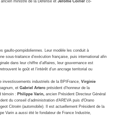
ancien ministre de la Défense et
Jérôme Coirier
co-
ues gaullo-pompidoliennes. Leur modèle les conduit à
ne sous-traitance d’exécution française, puis international afin
ale dans leur chiffre d’affaires, leur gouvernance est
trouvent le goût et l’intérêt d’un ancrage territorial ou
le investissements industriels de la BPIFrance,
Virginie
mpagnum, et
Gabriel Artero
président d’honneur de la
d témoin :
Philippe Varin,
ancien Président Directeur Général
sident du conseil d’administration d'AREVA puis d'Orano
geot Citroën (automobile). Il est actuellement Président de la
e Varin a aussi été le fondateur de France Industrie,