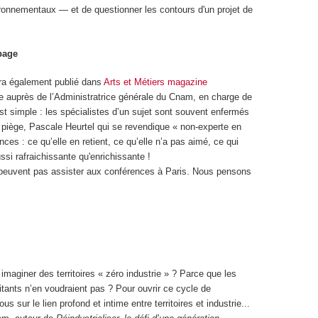
ronnementaux — et de questionner les contours d'un projet de
page
ra également publié dans
Arts et Métiers magazine
ère auprès de l’Administratrice générale du Cnam, en charge de
 est simple : les spécialistes d’un sujet sont souvent enfermés
e piège, Pascale Heurtel qui se revendique « non-experte en
es : ce qu’elle en retient, ce qu’elle n’a pas aimé, ce qui
ussi rafraichissante qu'enrichissante !
 peuvent pas assister aux conférences à Paris. Nous pensons
n imaginer des territoires « zéro industrie » ? Parce que les
bitants n’en voudraient pas ? Pour ouvrir ce cycle de
s sur le lien profond et intime entre territoires et industrie...