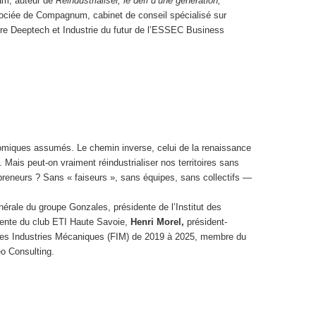
am, auteur de
Réindustrialiser, le défi d’une génération,
ociée de Compagnum, cabinet de conseil spécialisé sur
filière Deeptech et Industrie du futur de l’ESSEC Business
conomiques assumés. Le chemin inverse, celui de la renaissance
e. Mais peut-on vraiment réindustrialiser nos territoires sans
preneurs ? Sans « faiseurs », sans équipes, sans collectifs —
énérale du groupe Gonzales, présidente de l’Institut des
idente du club ETI Haute Savoie,
Henri Morel,
président-
on des Industries Mécaniques (FIM) de 2019 à 2025, membre du
eo Consulting.