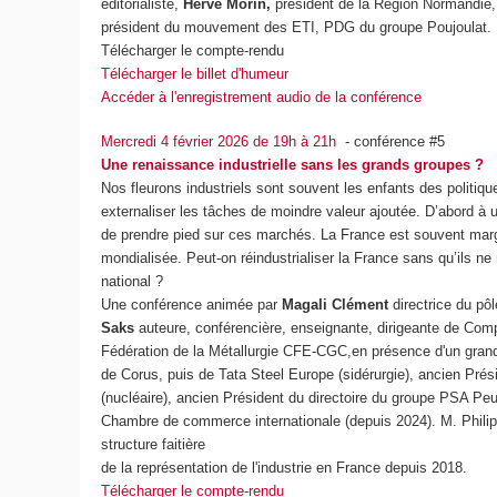
éditorialiste,
Hervé Morin,
président de la Région Normandie, 
président du mouvement des ETI, PDG du groupe Poujoulat.
Télécharger le compte-rendu
Télécharger le billet d'humeur
Accéder à l'enregistrement audio de la conférence
Mercredi 4 février 2026 de 19h à 21h
- conférence #5
Une renaissance industrielle sans les grands groupes ?
Nos fleurons industriels sont souvent les enfants des politiq
externaliser les tâches de moindre valeur ajoutée. D’abord à u
de prendre pied sur ces marchés. La France est souvent margin
mondialisée. Peut-on réindustrialiser la France sans qu’ils ne re
national ?
Une conférence animée par
Magali Clément
directrice du pô
Saks
auteure, conférencière, enseignante, dirigeante de Co
Fédération de la Métallurgie CFE-CGC,en présence d'un gran
de Corus, puis de Tata Steel Europe (sidérurgie), ancien Pré
(nucléaire), ancien Président du directoire du groupe PSA Peu
Chambre de commerce internationale (depuis 2024). M. Philipp
structure faitière
de la représentation de l'industrie en France depuis 2018.
Télécharger le compte-rendu