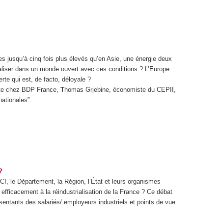
s jusqu’à cinq fois plus élevés qu’en Asie, une énergie deux
ialiser dans un monde ouvert avec ces conditions ? L’Europe
rte qui est, de facto, déloyale ?
te chez BDP France,
T
homas Grjebine, économiste du CEPII,
ationales”.
?
I, le Département, la Région, l’État et leurs organismes
us efficacement à la réindustrialisation de la France ? Ce débat
sentants des salariés/ employeurs industriels et points de vue