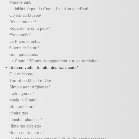
Main tenant/
La bibliothèque du Cnam, hier & aujourd'hui/
Objets du Musée/
Décalcomanie/
Répare-moi si tu peux/
Exploração/
Le Piano oriental/
5 sens et 9e art/
Surimpressions/
Le Cnam : 70 ans d'engagement sur les territoires
Détours verts : le futur des transports/
Out of Home/
The Shoe Must Go On/
Simplement Afghanes/
Exils syriens/
Made in Cnam/
Station 9e art/
Itinéraires/
Infinités plurielles/
Histoires d'objets/
Roms entre autres/