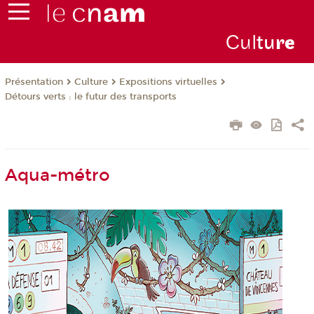
Cul
tu
r
e
Présentation
Culture
Expositions virtuelles
Détours verts : le futur des transports
Aqua-métro