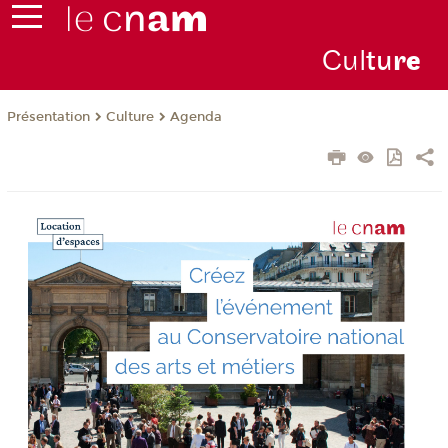
Cul
tu
r
e
Présentation
Culture
Agenda