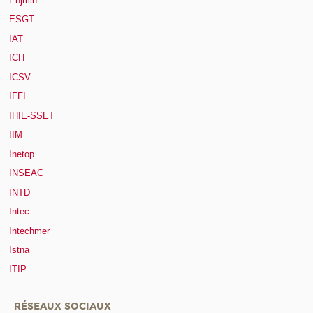
Enjmin
ESGT
IAT
ICH
ICSV
IFFI
IHIE-SSET
IIM
Inetop
INSEAC
INTD
Intec
Intechmer
Istna
ITIP
RÉSEAUX SOCIAUX