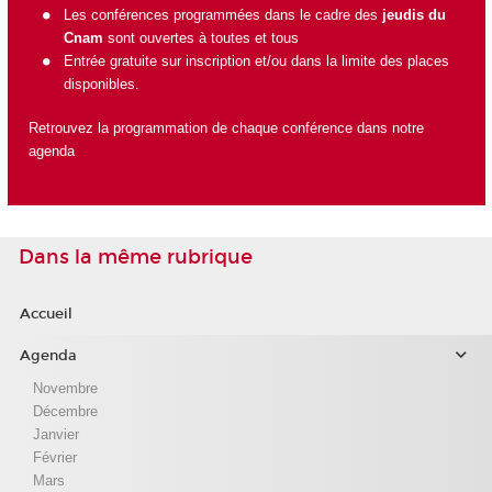
Les conférences programmées dans le cadre des
jeudis du
Cnam
sont ouvertes à toutes et tous
Entrée gratuite sur inscription et/ou dans la limite des places
disponibles.
Retrouvez la programmation de chaque conférence dans notre
agenda
Dans la même rubrique
Accueil
Agenda
Novembre
Décembre
Janvier
Février
Mars