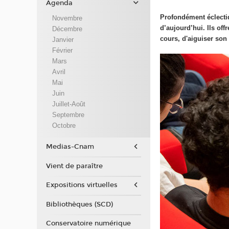
Agenda
Profondément éclectiq
Novembre
d’aujourd’hui. Ils off
Décembre
cours, d'aiguiser son 
Janvier
Février
Mars
Avril
Mai
Juin
Juillet-Août
Septembre
Octobre
Medias-Cnam
Vient de paraître
Expositions virtuelles
Bibliothèques (SCD)
Conservatoire numérique