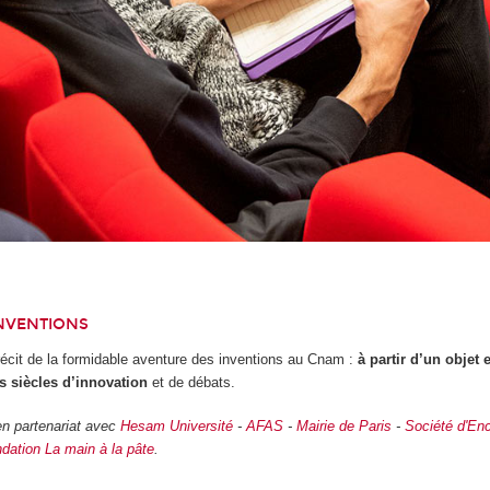
INVENTIONS
récit de la formidable aventure des inventions au Cnam :
à partir d’un objet
es siècles d’innovation
et de débats.
n partenariat avec
Hesam Université
-
AFAS
-
Mairie de Paris
-
Société d'Enc
dation La main à la pâte
.