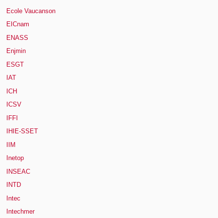
Ecole Vaucanson
EICnam
ENASS
Enjmin
ESGT
IAT
ICH
ICSV
IFFI
IHIE-SSET
IIM
Inetop
INSEAC
INTD
Intec
Intechmer