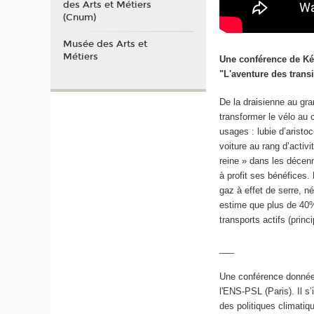
des Arts et Métiers
(Cnum)
Musée des Arts et
Métiers
Une conférence de Kév
"L'aventure des transi
De la draisienne au gra
transformer le vélo au
usages : lubie d’arist
voiture au rang d’activ
reine » dans les décenn
à profit ses bénéfices.
gaz à effet de serre, n
estime que plus de 40%
transports actifs (prin
___
Une conférence donné
l'ENS-PSL (Paris). Il s
des politiques climatiq