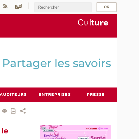
Cul
tu
r
e
AUDITEURS
ENTREPRISES
PRESSE
 le