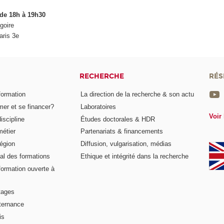
 de 18h à 19h30
goire
aris 3e
RECHERCHE
RÉS
formation
La direction de la recherche & son actu
er et se financer?
Laboratoires
Voir 
iscipline
Études doctorales & HDR
métier
Partenariats & financements
égion
Diffusion, vulgarisation, médias
al des formations
Ethique et intégrité dans la recherche
formation ouverte à
tages
lternance
is