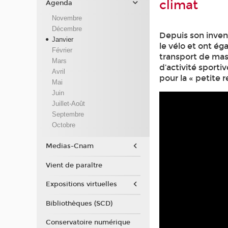
climat
Agenda
Novembre
Décembre
Depuis son invent
Janvier
le vélo et ont ég
Février
transport de mas
Mars
d’activité sport
Avril
pour la « petite r
Mai
Juin
Juillet-Août
Septembre
Octobre
Medias-Cnam
Vient de paraître
Expositions virtuelles
Bibliothèques (SCD)
Conservatoire numérique