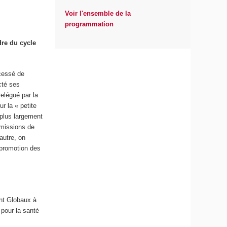
Voir l'ensemble de la
programmation
dre du cycle
 cessé de
cté ses
elégué par la
r la « petite
 plus largement
émissions de
autre, on
 promotion des
ent Globaux à
 pour la santé