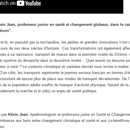
in Jean, professeur junior en santé et changement globaux, dans le ca
tions".
nd bi, en passant par la michaudine, les petites et grandes innovations n’ont
 cours de ses deux siècles d’histoire. Ces transformations ont également affe
ocrate à sa naissance, transport de masse dans la première moitié du XXème, r
ité sportive du dimanche dans la deuxième moitié… Quel avenir se dessine pou
ies à venir ? Le contexte climatique et sanitaire devrait nous inciter à mettre
 D’un côté, les transports représente le premier secteur français en termes d’
écessitant de laisser plus de place aux modes de transport décarbonnés. De l’
 de la population adulte souffre du manque d’activité physique, faisant de la
cipalement la marche et le vélo) un enjeu de santé publique.
e par
Kévin Jean
, épidémiologiste et professeur junior en Santé et Changem
’intéresse aux liens entre changement climatique et santé et aux co-bénéfices
ues.