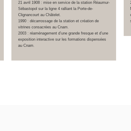
21 avril 1908 : mise en service de la station Réaumur-
Sébastopol sur la ligne 4 ralliant la Porte-de-
Clignancourt au Châtelet.
1990 : décarrossage de la station et création de
vitrines consacrées au Cnam.
2003 : réaménagement d’une grande fresque et d’une
exposition interactive sur les formations dispensées
au Cnam.