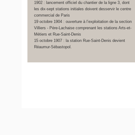
1902 : lancement officiel du chantier de la ligne 3, dont
les dix-sept stations initiales doivent desservir le centre
commercial de Paris
19 octobre 1904 : ouverture à l’exploitation de la section
Villiers - Père-Lachaise comprenant les stations Arts-et-
Métiers et Rue-Saint-Denis
15 octobre 1907 : la station Rue-Saint-Denis devient
Réaumur-Sébastopol.