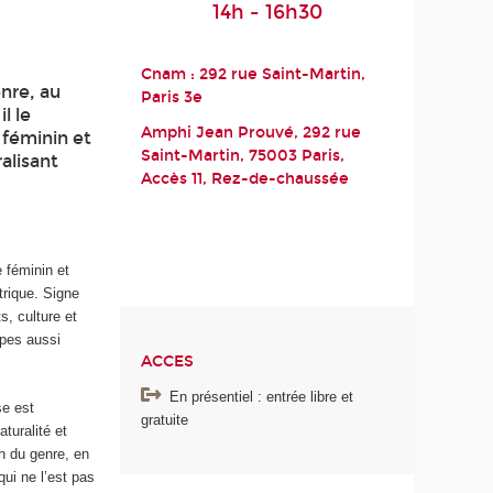
14h - 16h30
Cnam : 292 rue Saint-Martin,
nre, au
Paris 3
e
l le
Amphi Jean Prouvé, 292 rue
e féminin et
Saint-Martin, 75003 Paris,
alisant
Accès 11, Rez-de-chaussée
 féminin et
trique. Signe
s, culture et
ypes aussi
ACCES
En présentiel : entrée libre et
se est
gratuite
turalité et
on du genre, en
qui ne l’est pas