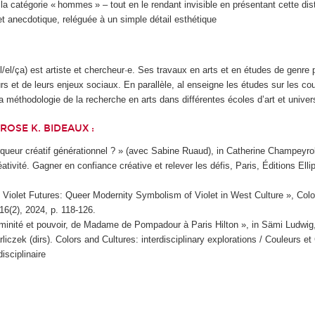
la catégorie « hommes » – tout en le rendant invisible en présentant cette di
 et anecdotique, reléguée à un simple détail esthétique
il/el/ça) est artiste et chercheur·e. Ses travaux en arts et en études de genre 
urs et de leurs enjeux sociaux. En parallèle, al enseigne les études sur les cou
la méthodologie de la recherche en arts dans différentes écoles d’art et unive
ROSE K. BIDEAUX :
queur créatif générationnel ? » (avec Sabine Ruaud), in Catherine Champeyrol
tivité. Gagner en confiance créative et relever les défis, Paris, Éditions Elli
Violet Futures: Queer Modernity Symbolism of Violet in West Culture », Colo
16(2), 2024, p. 118-126.
minité et pouvoir, de Madame de Pompadour à Paris Hilton », in Sämi Ludwig,
liczek (dirs). Colors and Cultures: interdisciplinary explorations / Couleurs et 
disciplinaire