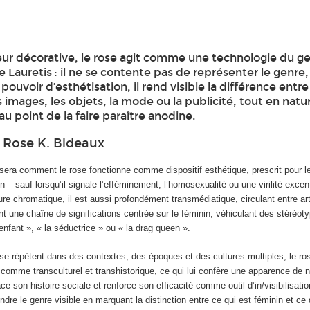
eur décorative, le rose agit comme une technologie du ge
 Lauretis : il ne se contente pas de représenter le genre, i
pouvoir d’esthétisation, il rend visible la différence entr
 images, les objets, la mode ou la publicité, tout en natur
au point de la faire paraître anodine.
 Rose K. Bideaux
sera comment le rose fonctionne comme dispositif esthétique, prescrit pour le
n – sauf lorsqu’il signale l’efféminement, l’homosexualité ou une virilité excen
ure chromatique, il est aussi profondément transmédiatique, circulant entre art
 une chaîne de significations centrée sur le féminin, véhiculant des stéréot
nfant », « la séductrice » ou « la drag queen ».
e répètent dans des contextes, des époques et des cultures multiples, le ro
omme transculturel et transhistorique, ce qui lui confère une apparence de na
ace son histoire sociale et renforce son efficacité comme outil d’in/visibilisati
rendre le genre visible en marquant la distinction entre ce qui est féminin et ce 