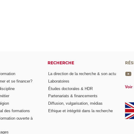
RECHERCHE
RÉS
formation
La direction de la recherche & son actu
er et se financer?
Laboratoires
Voir 
iscipline
Études doctorales & HDR
métier
Partenariats & financements
égion
Diffusion, vulgarisation, médias
al des formations
Ethique et intégrité dans la recherche
formation ouverte à
tages