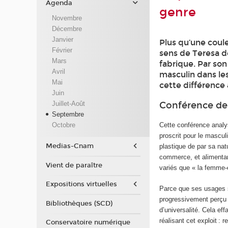
Agenda
genre
Novembre
Décembre
Janvier
Plus qu’une coul
Février
sens de Teresa de
Mars
fabrique. Par son 
Avril
masculin dans les
Mai
cette différence 
Juin
Juillet-Août
Conférence de
Septembre
Octobre
Cette conférence analy
proscrit pour le masculi
Medias-Cnam
plastique de par sa nat
commerce, et alimentant
Vient de paraître
variés que « la femme-e
Expositions virtuelles
Parce que ses usages s
progressivement perçu c
Bibliothèques (SCD)
d’universalité. Cela eff
réalisant cet exploit : 
Conservatoire numérique