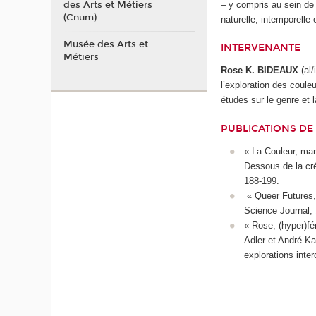
– y compris au sein de 
des Arts et Métiers
(Cnum)
naturelle, intemporelle
Musée des Arts et
INTERVENANTE
Métiers
Rose K. BIDEAUX
(al/
l’exploration des coule
études sur le genre et 
PUBLICATIONS DE 
« La Couleur, mar
Dessous de la créa
188-199.
« Queer Futures, 
Science Journal, 
« Rose, (hyper)fé
Adler et André Kar
explorations inter