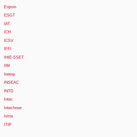
Enjmin
ESGT
IAT
ICH
ICSV
IFFI
IHIE-SSET
IIM
Inetop
INSEAC
INTD
Intec
Intechmer
Istna
ITIP