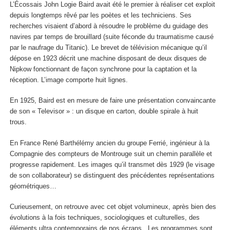
L’Écossais John Logie Baird avait été le premier à réaliser cet exploit
depuis longtemps rêvé par les poètes et les techniciens. Ses
recherches visaient d’abord à résoudre le problème du guidage des
navires par temps de brouillard (suite féconde du traumatisme causé
par le naufrage du Titanic). Le brevet de télévision mécanique qu’il
dépose en 1923 décrit une machine disposant de deux disques de
Nipkow fonctionnant de façon synchrone pour la captation et la
réception. L’image comporte huit lignes.
En 1925, Baird est en mesure de faire une présentation convaincante
de son « Televisor » : un disque en carton, double spirale à huit
trous.
En France René Barthélémy ancien du groupe Ferrié, ingénieur à la
Compagnie des compteurs de Montrouge suit un chemin parallèle et
progresse rapidement. Les images qu’il transmet dès 1929 (le visage
de son collaborateur) se distinguent des précédentes représentations
géométriques…
Curieusement, on retrouve avec cet objet volumineux, après bien des
évolutions à la fois techniques, sociologiques et culturelles, des
éléments ultra contemporains de nos écrans. Les programmes sont