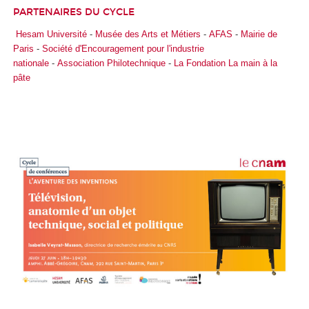
PARTENAIRES DU CYCLE
Hesam Université
-
Musée des Arts et Métiers
-
AFAS
-
Mairie de
Paris
-
Société d'Encouragement pour l'industrie
nationale
-
Association Philotechnique
-
La Fondation La main à la
pâte