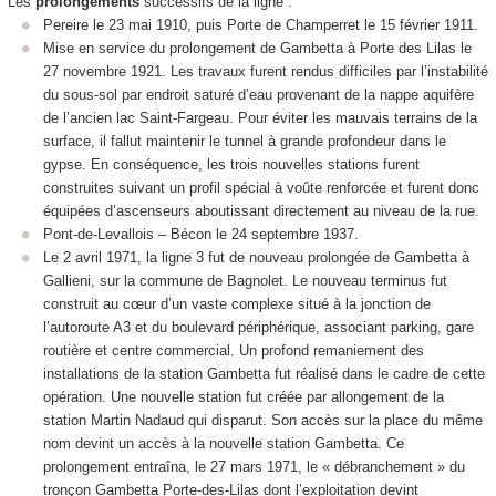
Les
prolongements
successifs de la ligne :
Pereire le 23 mai 1910, puis Porte de Champerret le 15 février 1911.
Mise en service du prolongement de Gambetta à Porte des Lilas le
27 novembre 1921. Les travaux furent rendus difficiles par l’instabilité
du sous-sol par endroit saturé d’eau provenant de la nappe aquifère
de l’ancien lac Saint-Fargeau. Pour éviter les mauvais terrains de la
surface, il fallut maintenir le tunnel à grande profondeur dans le
gypse. En conséquence, les trois nouvelles stations furent
construites suivant un profil spécial à voûte renforcée et furent donc
équipées d’ascenseurs aboutissant directement au niveau de la rue.
Pont-de-Levallois – Bécon le 24 septembre 1937.
Le 2 avril 1971, la ligne 3 fut de nouveau prolongée de Gambetta à
Gallieni, sur la commune de Bagnolet. Le nouveau terminus fut
construit au cœur d’un vaste complexe situé à la jonction de
l’autoroute A3 et du boulevard périphérique, associant parking, gare
routière et centre commercial. Un profond remaniement des
installations de la station Gambetta fut réalisé dans le cadre de cette
opération. Une nouvelle station fut créée par allongement de la
station Martin Nadaud qui disparut. Son accès sur la place du même
nom devint un accès à la nouvelle station Gambetta. Ce
prolongement entraîna, le 27 mars 1971, le « débranchement » du
tronçon Gambetta Porte-des-Lilas dont l’exploitation devint