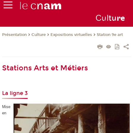
Cul
tu
r
e
Présentation
Culture
Expositions virtuelles
Station 9e art
Stations Arts et Métiers
La ligne 3
Mise
en