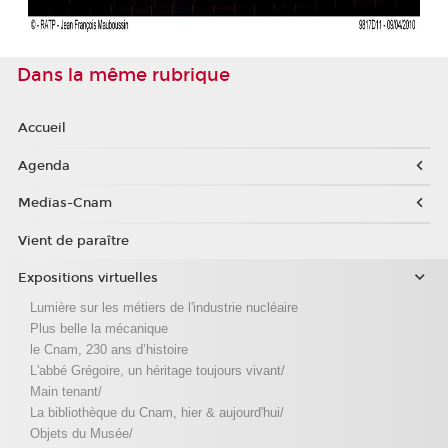
Dans la même rubrique
Accueil
Agenda
Medias-Cnam
Vient de paraître
Expositions virtuelles
Lumière sur les métiers de l'industrie nucléaire
Plus belle la mécanique
le Cnam, 230 ans d’histoire
L'abbé Grégoire, un héritage toujours vivant/
Main tenant/
La bibliothèque du Cnam, hier & aujourd'hui/
Objets du Musée/