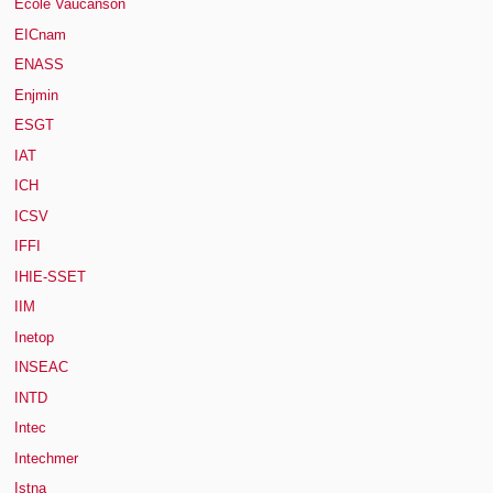
Ecole Vaucanson
EICnam
ENASS
Enjmin
ESGT
IAT
ICH
ICSV
IFFI
IHIE-SSET
IIM
Inetop
INSEAC
INTD
Intec
Intechmer
Istna