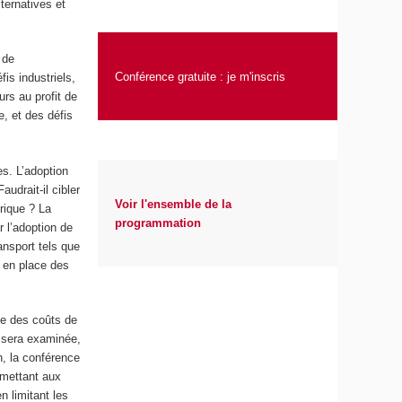
ternatives et
 de
Conférence gratuite : je m'inscris
is industriels,
rs au profit de
e, et des défis
s. L’adoption
audrait-il cibler
Voir l'ensemble de la
trique ? La
programmation
 l’adoption de
ansport tels que
e en place des
ise des coûts de
 sera examinée,
n, la conférence
rmettant aux
n limitant les