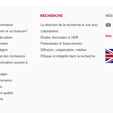
RECHERCHE
RÉS
formation
La direction de la recherche & son actu
er et se financer?
Laboratoires
Voir 
iscipline
Études doctorales & HDR
métier
Partenariats & financements
égion
Diffusion, vulgarisation, médias
al des formations
Ethique et intégrité dans la recherche
formation ouverte à
tages
lternance
is
t qualité
ons