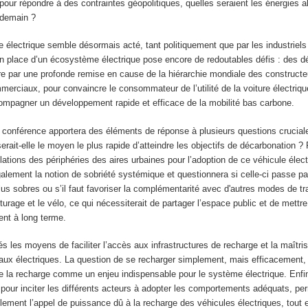
pour répondre à des contraintes géopolitiques, quelles seraient les énergies al
 demain ?
re électrique semble désormais acté, tant politiquement que par les industriels
n place d’un écosystème électrique pose encore de redoutables défis : des déf
ire par une profonde remise en cause de la hiérarchie mondiale des constructeu
merciaux, pour convaincre le consommateur de l’utilité de la voiture électriqu
ompagner un développement rapide et efficace de la mobilité bas carbone.
e conférence apportera des éléments de réponse à plusieurs questions cruciale
erait-elle le moyen le plus rapide d’atteindre les objectifs de décarbonation ? F
ulations des périphéries des aires urbaines pour l’adoption de ce véhicule élec
lement la notion de sobriété systémique et questionnera si celle-ci passe par
lus sobres ou s’il faut favoriser la complémentarité avec d'autres modes de tr
oiturage et le vélo, ce qui nécessiterait de partager l’espace public et de mettr
nt à long terme.
és les moyens de faciliter l’accès aux infrastructures de recharge et la maîtr
ux électriques. La question de se recharger simplement, mais efficacement,
de la recharge comme un enjeu indispensable pour le système électrique. Enfi
pour inciter les différents acteurs à adopter les comportements adéquats, pe
lement l’appel de puissance dû à la recharge des véhicules électriques, tout e