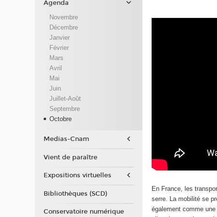
Agenda
Novembre
Décembre
Janvier
Février
Mars
Avril
Mai
Juin
Juillet-Août
Septembre
Octobre
Medias-Cnam
Vient de paraître
Expositions virtuelles
En France, les transpo
Bibliothèques (SCD)
serre. La mobilité se 
également comme une c
Conservatoire numérique