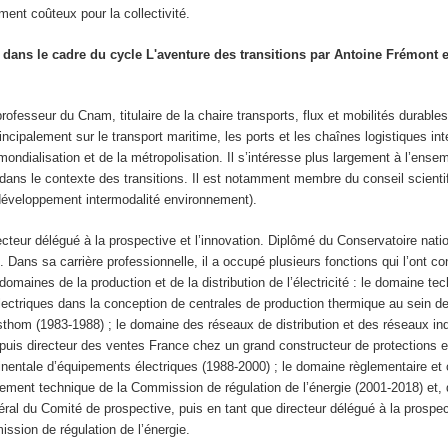
ment coûteux pour la collectivité.
dans le cadre du cycle L'aventure des transitions par Antoine Frémont e
professeur du Cnam, titulaire de la chaire transports, flux et mobilités durable
incipalement sur le transport maritime, les ports et les chaînes logistiques int
mondialisation et de la métropolisation. Il s’intéresse plus largement à l’ense
 dans le contexte des transitions. Il est notamment membre du conseil scient
développement intermodalité environnement).
ecteur délégué à la prospective et l’innovation. Diplômé du Conservatoire natio
. Dans sa carrière professionnelle, il a occupé plusieurs fonctions qui l’ont co
 domaines de la production et de la distribution de l’électricité : le domaine te
lectriques dans la conception de centrales de production thermique au sein de 
sthom (1983-1988) ; le domaine des réseaux de distribution et des réseaux ind
, puis directeur des ventes France chez un grand constructeur de protections
inentale d’équipements électriques (1988-2000) ; le domaine règlementaire et 
tement technique de la Commission de régulation de l’énergie (2001-2018) et,
éral du Comité de prospective, puis en tant que directeur délégué à la prospec
ission de régulation de l’énergie.