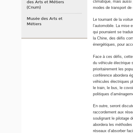
climatique, mais aussi 
des Arts et Métiers
(Cnum)
modes de transport de
Musée des Arts et
Le tournant de la voitu
Métiers
l’automobile. La mise e
qui pourraient se tradu
la Chine, des défis com
énergétiques, pour acc
Face à ces défis, cett
du véhicule électrique s
prioritairement les pop
conférence abordera éga
véhicules électriques p
le train, le bus, le cov
politiques d’aménageme
En outre, seront discut
raccordement aux résea
soulignant le pilotage 
abordera les méthodes 
réseaux d’absorber faci