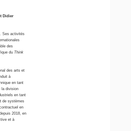
t Didier
s. Ses activités
ernationales
mble des
ifique du
Think
nal des arts et
nduit à
chnique en tant
la division
ustriels en tant
 et de systèmes
contractuel en
 depuis 2018, en
tive et à