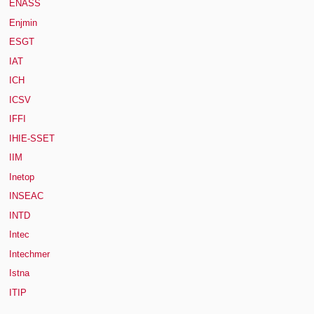
ENASS
Enjmin
ESGT
IAT
ICH
ICSV
IFFI
IHIE-SSET
IIM
Inetop
INSEAC
INTD
Intec
Intechmer
Istna
ITIP