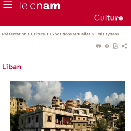
Cul
tu
r
e
Présentation
Culture
Expositions virtuelles
Exils syriens
Liban