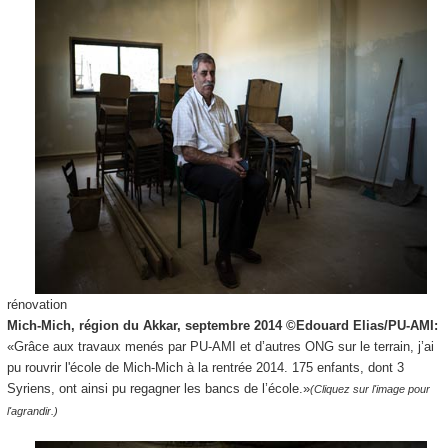
rénovation
Mich-Mich, région du Akkar, septembre 2014 ©Edouard Elias/PU-AMI:
«Grâce aux travaux menés par PU-AMI et d’autres ONG sur le terrain, j’ai
pu rouvrir l'école de Mich-Mich à la rentrée 2014. 175 enfants, dont 3
Syriens, ont ainsi pu regagner les bancs de l’école.»
(Cliquez sur l'image pour
l'agrandir.)