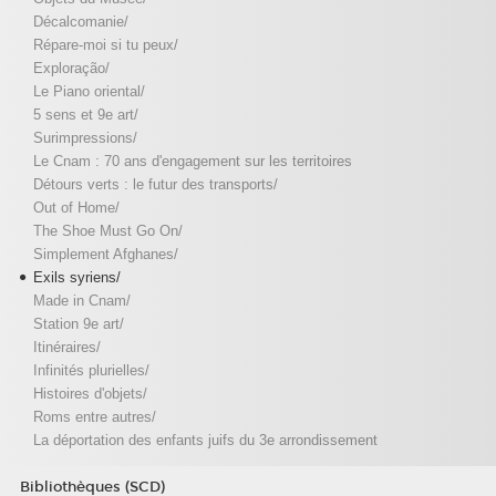
Décalcomanie/
Répare-moi si tu peux/
Exploração/
Le Piano oriental/
5 sens et 9e art/
Surimpressions/
Le Cnam : 70 ans d'engagement sur les territoires
Détours verts : le futur des transports/
Out of Home/
The Shoe Must Go On/
Simplement Afghanes/
Exils syriens/
Made in Cnam/
Station 9e art/
Itinéraires/
Infinités plurielles/
Histoires d'objets/
Roms entre autres/
La déportation des enfants juifs du 3e arrondissement
Bibliothèques (SCD)