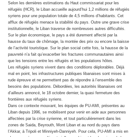
Selon les dernières estimations du Haut commissariat pour les
réfugiés (HCR), le Liban accueille aujourd’hui 1,2 millions de réfugiés
syriens pour une population totale de 4,5 millions d’habitants. Cet
afflux de réfugiés menace la stabilité du pays. Outre une grave crise
institutionnelle, le Liban traverse de nombreuses autres difficultés.
Sur le plan économique, le pays a été durement affecté par la
hausse du taux de chômage, la montée des prix ou encore la baisse
de l’activité touristique. Sur le plan social cette fois, la hausse de la
pauvreté n’a fait qu’exacerber les fractures communautaires ainsi
que les tensions entre les réfugiés et les populations hôtes.
Les réfugiés syriens vivent dans des conditions déplorables. Déjà
mal en point, les infrastructures publiques libanaises sont mises à
rude épreuve et ne permettent pas de répondre à l’ensemble des
besoins des populations. Débordées, les autorités libanaises ont
d’ailleurs annoncé, le 18 octobre dernier, la quasi fermeture des
frontières aux réfugiés syriens.
Dans ce contexte mouvant, les équipes de PU-AMI, présentes au
Liban depuis 1996, se mobilisent pour venir en aide aux personnes
affectées par la crise syrienne, et tout particulièrement dans les
zones de Saida, Beyrouth, Mont Liban et au nord du pays dans
l’Akkar, à Tripoli et Minniyeh-Danniyeh. Pour cela, PU-AMI a mis en