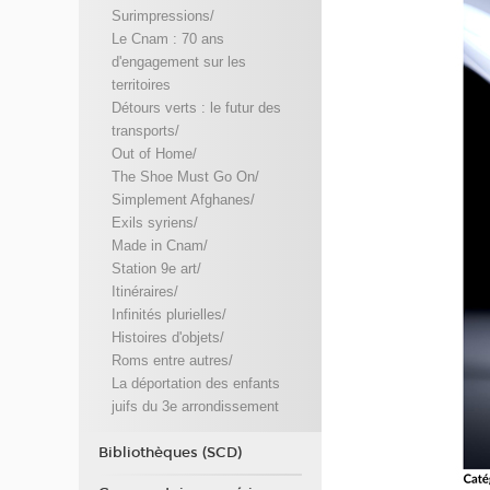
Surimpressions/
Le Cnam : 70 ans
d'engagement sur les
territoires
Détours verts : le futur des
transports/
Out of Home/
The Shoe Must Go On/
Simplement Afghanes/
Exils syriens/
Made in Cnam/
Station 9e art/
Itinéraires/
Infinités plurielles/
Histoires d'objets/
Roms entre autres/
La déportation des enfants
juifs du 3e arrondissement
Bibliothèques (SCD)