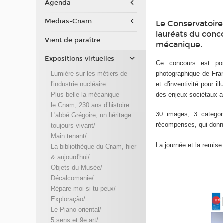
Agenda
Medias-Cnam
Le Conservatoire 
lauréats du conc
Vient de paraître
mécanique.
Expositions virtuelles
Ce concours est por
photographique de Fran
Lumière sur les métiers de
et d'inventivité pour 
l'industrie nucléaire
des enjeux sociétaux a
Plus belle la mécanique
le Cnam, 230 ans d’histoire
30 images, 3 catégori
L'abbé Grégoire, un héritage
récompenses, qui donnen
toujours vivant/
Main tenant/
La journée et la remis
La bibliothèque du Cnam, hier
& aujourd'hui/
Objets du Musée/
Décalcomanie/
Répare-moi si tu peux/
Exploração/
Le Piano oriental/
5 sens et 9e art/