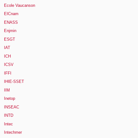
Ecole Vaucanson
EICnam
ENASS
Enjmin
ESGT
IAT
ICH
ICSV
IFFI
IHIE-SSET
IIM
Inetop
INSEAC
INTD
Intec
Intechmer