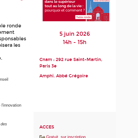
ble ronde
nement
5 juin 2026
esponsables
14h - 15h
isera les
.
Cnam : 292 rue Saint-Martin,
Paris 3
e
Amphi. Abbé Grégoire
nseil
 l'innovation
 des
ACCES
Gratuit, sur inscription