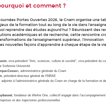
: pourquoi et comment ?
 Journées Portes Ouvertes 2026, le Cnam organise une ta
jeux de la formation tout au long de la vie dans l’enseig
uoi reprendre des études aujourd’hui ? Réunissant des r
tutions académiques et de recherche, cette rencontre cro
ransformations de l’enseignement supérieur, l’innovation
es nouvelles façons d’apprendre à chaque étape de la vie
auvin
, vice-président "Arts, sciences, culture et société", vice-président du co
de Sorbonne Université
arque-Cosso
n, administratrice générale du Cnam
in
, président-directeur général de l'INRAE
, adjointe à l'administratrice générale du Cnam en charge de la formation et de
uybasset
, fondateur de WeAre One, collectif engagé dans l’accompagnement
reprises et des trajectoires professionnelles.