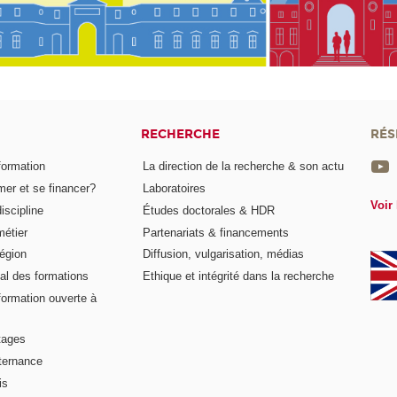
RECHERCHE
RÉS
formation
La direction de la recherche & son actu
er et se financer?
Laboratoires
Voir 
iscipline
Études doctorales & HDR
métier
Partenariats & financements
égion
Diffusion, vulgarisation, médias
al des formations
Ethique et intégrité dans la recherche
formation ouverte à
tages
lternance
is