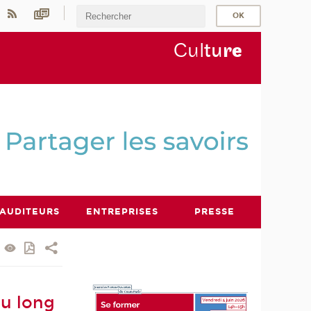
Cul
tu
r
e
AUDITEURS
ENTREPRISES
PRESSE
au long