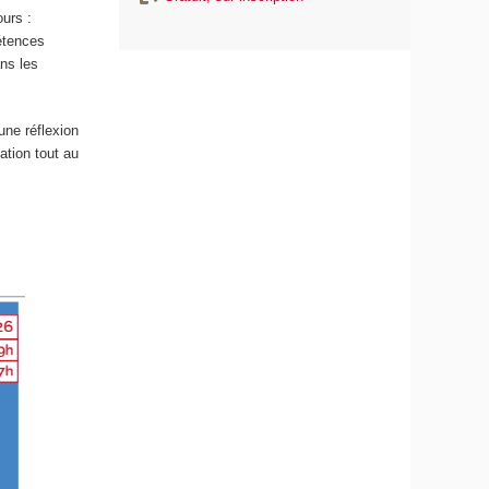
urs :
étences
ans les
ne réflexion
ation tout au