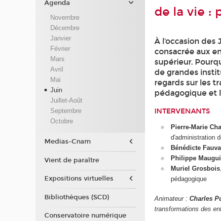
Agenda
de la vie 
Novembre
Décembre
Janvier
À l’occasion des
Février
consacrée aux en
Mars
supérieur. Pourq
Avril
de grandes insti
Mai
regards sur les t
Juin
pédagogique et l
Juillet-Août
Septembre
INTERVENANTS
Octobre
Pierre-Marie Ch
d'administration 
Medias-Cnam
Bénédicte Fauv
Philippe Maugu
Vient de paraître
Muriel Grosbois
Expositions virtuelles
pédagogique
Bibliothèques (SCD)
Animateur :
Charles P
transformations des ent
Conservatoire numérique