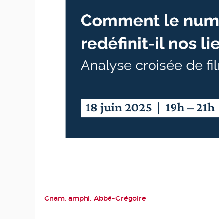
Cnam, amphi. Abbé-Grégoire